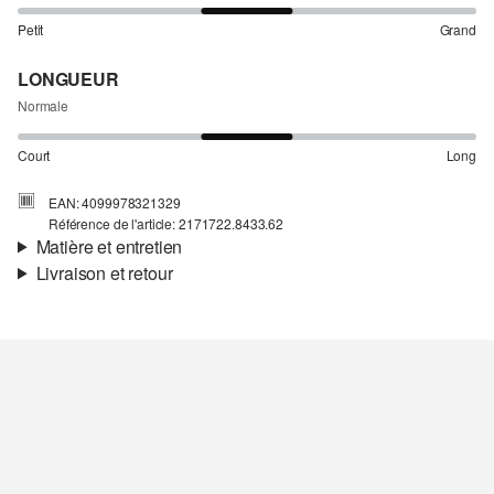
Petit
Grand
LONGUEUR
Normale
Court
Long
EAN: 4099978321329
Référence de l'article: 2171722.8433.62
Matière et entretien
Livraison et retour
Matière:
tissu sweat
Informations sur l'expédition
Propriété:
brossé, doux, intérieur doux et chaud
Matière:
coton mélangé
Ta commande sera expédiée par Colissimo dans un délai de 4 à 5
jours ouvrables. Pour une livraison standard, les frais d'expédition
s'élèvent à 4,95 €.
Retour