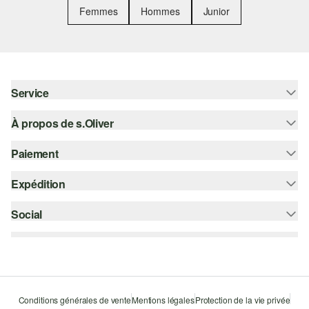
Femmes
Hommes
Junior
Service
À propos de s.Oliver
Aide - FAQ
Guide des tailles
Paiement
S'abonner à la Newsletter
Retours
s.Oliver Card
Expédition
Carte de crédit
Vêtements
s.Oliver Group
PayPal
Social
Suivi de colis
Carrière
Klarna
Colissimo
instagram
Liste d'envies
Le protocole de communication SSL
facebook
Durabilité
pinterest
Storefinder
Conditions générales de vente
Mentions légales
Protection de la vie privée