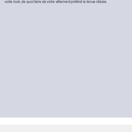
votre look, de quoi faire de votre vêtement préféré la tenue idéale.
-15%
-15%
Jeans Suri / Coupe régulière / Taille haute / Jambe large / Double ceinture
Sweat-shirt moelleux
67,99 €
79,99 €
33,99 €
39,99 €