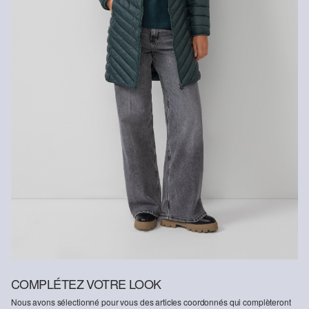
Nettoyage à sec au perchloroéthylène, programme de
lavage délicat
Séchage à charge thermique réduite
Fibre recyclée
Afin de contribuer au recyclage dans la production textile, nous
employons de plus en plus de fibres recyclées dans nos produits.
Contient du polyester recyclé : Ce produit contient du polyester
recyclé, fabriqué à partir de matières plastiques recyclées, telles
que les bouteilles en PET, ou de fibres recyclées provenant de
vêtements usagés.
COMPLÉTEZ VOTRE LOOK
Nous avons sélectionné pour vous des articles coordonnés qui complèteront