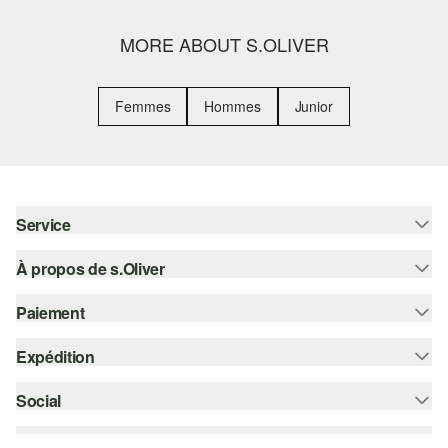
MORE ABOUT S.OLIVER
Femmes
Hommes
Junior
Service
À propos de s.Oliver
Aide - FAQ
Guide des tailles
Paiement
S'abonner à la Newsletter
Retours
s.Oliver Card
Expédition
Carte de crédit
Vêtements
s.Oliver Group
PayPal
Social
Suivi de colis
Carrière
Klarna
Colissimo
instagram