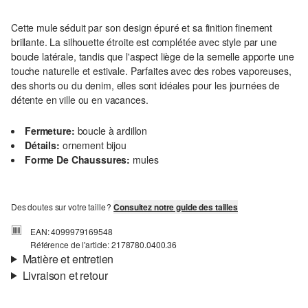
Cette mule séduit par son design épuré et sa finition finement
brillante. La silhouette étroite est complétée avec style par une
boucle latérale, tandis que l'aspect liège de la semelle apporte une
touche naturelle et estivale. Parfaites avec des robes vaporeuses,
des shorts ou du denim, elles sont idéales pour les journées de
détente en ville ou en vacances.
Fermeture:
boucle à ardillon
Détails:
ornement bijou
Forme De Chaussures:
mules
Des doutes sur votre taille ?
Consultez notre guide des tailles
EAN: 4099979169548
Référence de l'article: 2178780.0400.36
Matière et entretien
Livraison et retour
Matière:
textile
Informations sur l'expédition