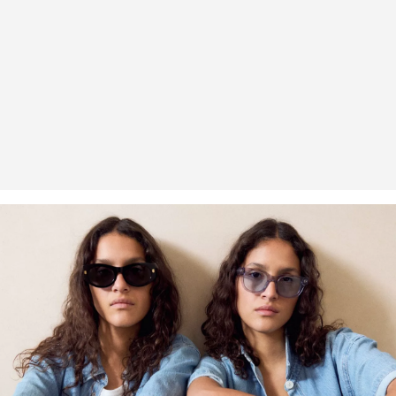
Fibre recyclée
Afin de contribuer au recyclage dans la production textile, nous
employons de plus en plus de fibres recyclées dans nos produits.
Contient du polyester recyclé : Ce produit contient du polyester
recyclé, fabriqué à partir de matières plastiques recyclées, telles
que les bouteilles en PET, ou de fibres recyclées provenant de
vêtements usagés.