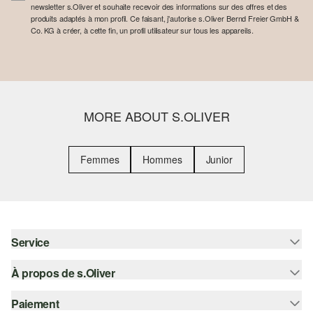
newsletter s.Oliver et souhaite recevoir des informations sur des offres et des
produits adaptés à mon profil. Ce faisant, j'autorise s.Oliver Bernd Freier GmbH &
Co. KG à créer, à cette fin, un profil utilisateur sur tous les appareils.
MORE ABOUT S.OLIVER
Femmes
Hommes
Junior
Service
À propos de s.Oliver
Aide - FAQ
Guide des tailles
Paiement
S'abonner à la Newsletter