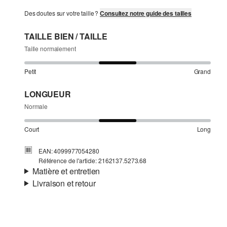
Des doutes sur votre taille ?
Consultez notre guide des tailles
TAILLE BIEN / TAILLE
Taille normalement
Petit
Grand
LONGUEUR
Normale
Court
Long
EAN: 4099977054280
Référence de l'article: 2162137.5273.68
Matière et entretien
Livraison et retour
Matière:
tissu
Informations sur l'expédition
Matière:
Coton
Ta commande sera expédiée par Colissimo dans un délai