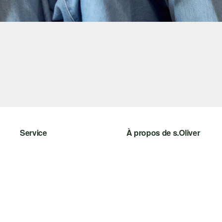
Service
À propos de s.Oliver
Aide - FAQ
S'abonner à la Newsletter
Guide des tailles
s.Oliver Card
Retours
s.Oliver Group
Vêtements
Carrière