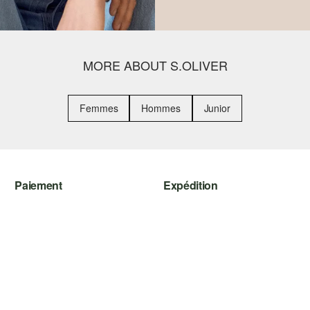
MORE ABOUT S.OLIVER
Femmes
Hommes
Junior
Paiement
Expédition
Carte de crédit
Suivi de colis
PayPal
Colissimo
Klarna
Le protocole de communication
SSL