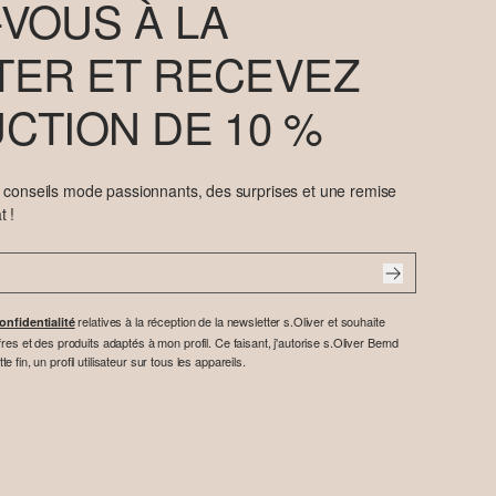
VOUS À LA
ER ET RECEVEZ
CTION DE 10 %
e conseils mode passionnants, des surprises et une remise
t !
relatives à la réception de la newsletter s.Oliver et souhaite
onfidentialité
res et des produits adaptés à mon profil. Ce faisant, j'autorise s.Oliver Bernd
fin, un profil utilisateur sur tous les appareils.