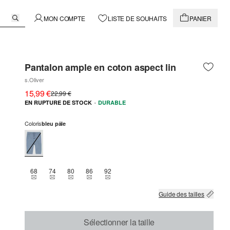
MON COMPTE
LISTE DE SOUHAITS
PANIER
Pantalon ample en coton aspect lin
s.Oliver
15,99 €
22,99 €
·
EN RUPTURE DE STOCK
DURABLE
Coloris
bleu pâle
68
74
80
86
92
THIS SIZE IS CURRENTLY OUT OF STOCK
THIS SIZE IS CURRENTLY OUT OF STOCK
THIS SIZE IS CURRENTLY OUT OF STOCK
THIS SIZE IS CURRENTLY OUT OF STOCK
THIS SIZE IS CURRENTLY OUT OF STOCK
Guide des tailles
Sélectionner la taille