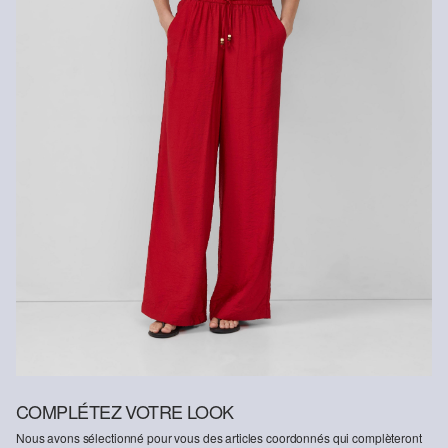
Fibre certifiée durable
Dans le domaine des fibres certifiées durables, nous nous
engageons à utiliser des fibres naturelles provenant de sources
renouvelables. Leurs matières premières sont cultivées de
manière à économiser les ressources.
Viscose plus responsable : Ce produit contient de la viscose plus
responsable. Pour la production, seul du bois provenant d’une
sylviculture certifiée est utilisé. Au cours du processus de
production, la consommation d’eau et les émissions de gaz à effet
de serre sont considérablement réduits par rapport à la production
d’autres fibres naturelles non certifiées.
COMPLÉTEZ VOTRE LOOK
Nous avons sélectionné pour vous des articles coordonnés qui complèteront