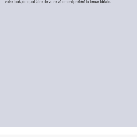
votre look, de quoi faire de votre vêtement préféré la tenue idéale.
-34%
Top côtelé de coupe Slim Fit brodé
14,99 €
22,99 €
DURABLE