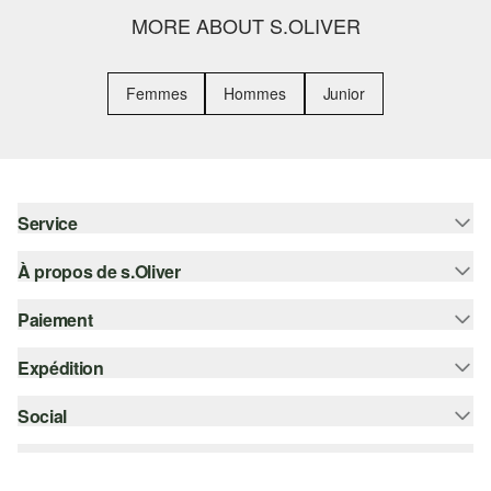
MORE ABOUT S.OLIVER
Femmes
Hommes
Junior
Service
À propos de s.Oliver
Aide - FAQ
Guide des tailles
Paiement
S'abonner à la Newsletter
Retours
s.Oliver Card
Expédition
Carte de crédit
Vêtements
s.Oliver Group
PayPal
Social
Suivi de colis
Carrière
Klarna
Colissimo
instagram
Liste d'envies
Le protocole de communication SSL