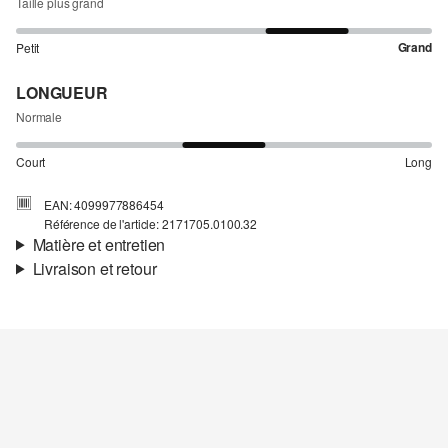
Taille plus grand
Grand
Petit
LONGUEUR
Normale
Court
Long
EAN: 4099977886454
Référence de l'article: 2171705.0100.32
Matière et entretien
Livraison et retour
Matière:
tissu
Informations sur l'expédition
Matière:
lin mélangé
Ta commande sera expédiée par Colissimo dans un délai de 4 à 5
jours ouvrables. Pour une livraison standard, les frais d'expédition
s'élèvent à 4,95 €.
Retour