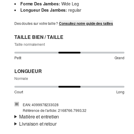
Forme Des Jambes:
Wide Leg
Longueur Des Jambes:
regular
Des doutes sur votre taille ?
Consultez notre guide des tailles
TAILLE BIEN / TAILLE
Taille normalement
Petit
Grand
LONGUEUR
Normale
Court
Long
EAN: 4099978233028
Référence de l'article: 2168766.7993.32
Matière et entretien
Livraison et retour
Matière:
Satin
Informations sur l'expédition