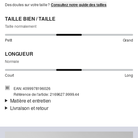
Des doutes sur votre taille ?
Consultez notre guide des tailles
TAILLE BIEN / TAILLE
Taille normalement
Petit
Grand
LONGUEUR
Normale
Court
Long
EAN: 4099978196026
Référence de l'article: 2169627.9999.44
Matière et entretien
Livraison et retour
Informations sur l'expédition
Ta commande sera expédiée par Colissimo dans un délai de 4 à 5
jours ouvrables. Pour une livraison standard, les frais d'expédition