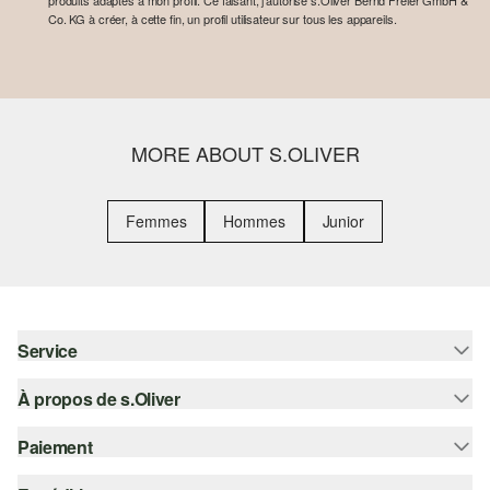
produits adaptés à mon profil. Ce faisant, j'autorise s.Oliver Bernd Freier GmbH &
Co. KG à créer, à cette fin, un profil utilisateur sur tous les appareils.
MORE ABOUT S.OLIVER
Femmes
Hommes
Junior
Service
À propos de s.Oliver
Aide - FAQ
Guide des tailles
Paiement
S'abonner à la Newsletter
Retours
s.Oliver Card