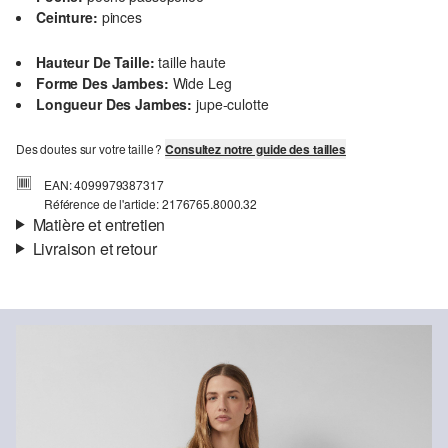
Ceinture:
pinces
Hauteur De Taille:
taille haute
Forme Des Jambes:
Wide Leg
Longueur Des Jambes:
jupe-culotte
Des doutes sur votre taille ?
Consultez notre guide des tailles
EAN: 4099979387317
Référence de l'article: 2176765.8000.32
Matière et entretien
Livraison et retour
Matière:
toile
Informations sur l'expédition
Matière:
Coton
Ta commande sera expédiée par Colissimo dans un délai de 4 à 5
jours ouvrables. Pour une livraison standard, les frais d'expédition
s'élèvent à 4,95 €.
Retour
Détergents au chlore interdits