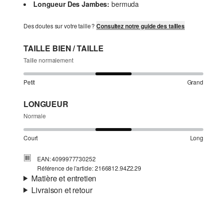
Longueur Des Jambes:
bermuda
Des doutes sur votre taille ?
Consultez notre guide des tailles
TAILLE BIEN / TAILLE
Taille normalement
Petit
Grand
LONGUEUR
Normale
Court
Long
EAN: 4099977730252
Référence de l'article: 2166812.94Z2.29
Matière et entretien
Livraison et retour
Matière:
Denim
Informations sur l'expédition