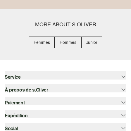
MORE ABOUT S.OLIVER
Femmes
Hommes
Junior
Service
À propos de s.Oliver
Aide - FAQ
Guide des tailles
Paiement
S'abonner à la Newsletter
Retours
s.Oliver Card
Expédition
Carte de crédit
Vêtements
s.Oliver Group
PayPal
Social
Suivi de colis