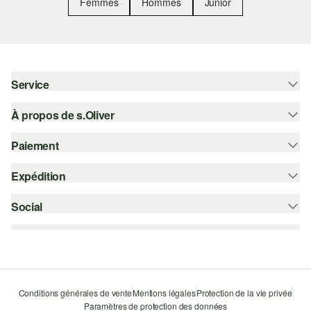
Femmes
Hommes
Junior
Service
À propos de s.Oliver
Aide - FAQ
Guide des tailles
Paiement
S'abonner à la Newsletter
Retours
s.Oliver Card
Expédition
Carte de crédit
Vêtements
s.Oliver Group
PayPal
Social
Suivi de colis
Carrière
Klarna
Colissimo
instagram
Liste d'envies
Le protocole de communication SSL
facebook
Durabilité
pinterest
Storefinder
Conditions générales de vente
Mentions légales
Protection de la vie privée
Paramètres de protection des données
youtube