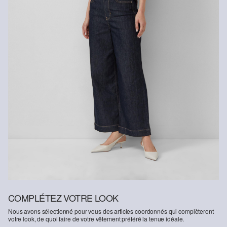
Fibre certifiée durable
Dans le domaine des fibres certifiées durables, nous nous
engageons à utiliser des fibres naturelles provenant de sources
renouvelables. Leurs matières premières sont cultivées de
manière à économiser les ressources.
Viscose plus responsable : Ce produit contient de la viscose plus
responsable. Pour la production, seul du bois provenant d’une
sylviculture certifiée est utilisé. Au cours du processus de
production, la consommation d’eau et les émissions de gaz à effet
de serre sont considérablement réduits par rapport à la production
d’autres fibres naturelles non certifiées.
COMPLÉTEZ VOTRE LOOK
Nous avons sélectionné pour vous des articles coordonnés qui complèteront
votre look, de quoi faire de votre vêtement préféré la tenue idéale.