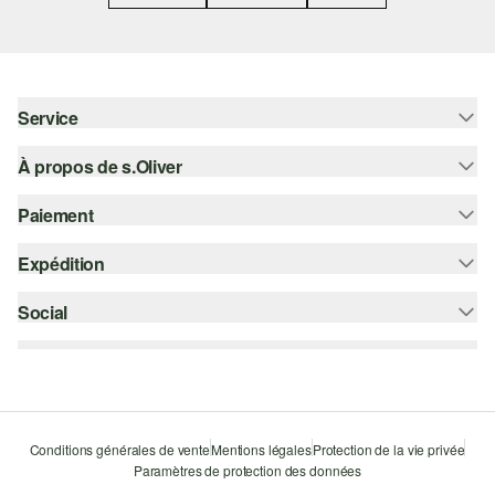
Service
À propos de s.Oliver
Aide - FAQ
Guide des tailles
Paiement
S'abonner à la Newsletter
Retours
s.Oliver Card
Expédition
Carte de crédit
Vêtements
s.Oliver Group
PayPal
Social
Suivi de colis
Carrière
Klarna
Colissimo
instagram
Liste d'envies
Le protocole de communication SSL
facebook
Durabilité
pinterest
Storefinder
Conditions générales de vente
Mentions légales
Protection de la vie privée
Paramètres de protection des données
youtube