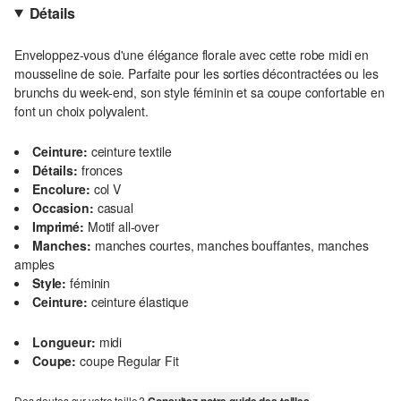
Détails
Enveloppez-vous d'une élégance florale avec cette robe midi en
mousseline de soie. Parfaite pour les sorties décontractées ou les
brunchs du week-end, son style féminin et sa coupe confortable en
font un choix polyvalent.
Ceinture:
ceinture textile
Détails:
fronces
Encolure:
col V
Occasion:
casual
Imprimé:
Motif all-over
Manches:
manches courtes, manches bouffantes, manches
amples
Style:
féminin
Ceinture:
ceinture élastique
Longueur:
midi
Coupe:
coupe Regular Fit
Des doutes sur votre taille ?