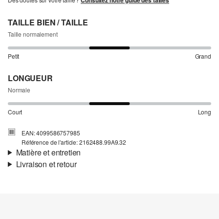
Consultez notre guide des tailles
TAILLE BIEN / TAILLE
Taille normalement
Petit
Grand
LONGUEUR
Normale
Court
Long
EAN: 4099586757985
Référence de l'article: 2162488.99A9.32
Matière et entretien
Livraison et retour
Matière:
Mousseline
Informations sur l'expédition
Propriété:
léger
Doublure:
doublure en jersey
Ta commande sera expédiée par Colissimo dans un délai de 4 à 5
Matière:
mélange de tissus
jours ouvrables. Pour une livraison standard, les frais d'expédition