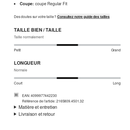
Coupe:
coupe Regular Fit
Des doutes sur votre taille ?
Consultez notre guide des tailles
TAILLE BIEN / TAILLE
Taille normalement
Petit
Grand
LONGUEUR
Normale
Court
Long
EAN: 4099977442230
Référence de l'article: 2165809.4501.32
Matière et entretien
Livraison et retour
Doublure:
non doublé
Informations sur l'expédition