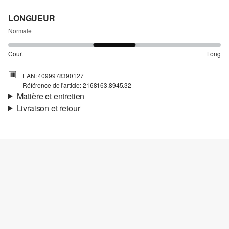
LONGUEUR
Normale
Court
Long
EAN: 4099978390127
Référence de l'article: 2168163.8945.32
Matière et entretien
Livraison et retour
Matière:
Maille
Informations sur l'expédition
Propriété:
doux, douillet, bien chaud, élastique, intérieur
doux et chaud
Ta commande sera expédiée par Colissimo dans un délai de 4 à 5
Matière:
coton mélangé
jours ouvrables. Pour une livraison standard, les frais d'expédition
s'élèvent à 4,95 €.
Retour
Tu peux nous renvoyer tes articles gratuitement dans un délai de
Détergents au chlore interdits