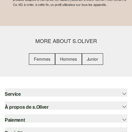
Co. KG à créer, à cette fin, un profil utilisateur sur tous les appareils.
MORE ABOUT S.OLIVER
Femmes
Hommes
Junior
Service
À propos de s.Oliver
Aide - FAQ
Guide des tailles
Paiement
S'abonner à la Newsletter
Retours
s.Oliver Card