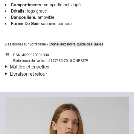
Compartiments:
compartiment zippé
Détails:
logo gravé
Bandoulière:
amovible
Forme De Sac:
sacoche caméra
Des doutes sur votre taille ?
Consultez notre guide des tailles
EAN: 4099979091030
Référence de l'article: 2177589.7010.ONESIZE
Matière et entretien
Livraison et retour
Matière:
Similicuir
Informations sur l'expédition
Ta commande sera expédiée par Colissimo dans un délai de 4 à 5
jours ouvrables. Pour une livraison standard, les frais d'expédition
s'élèvent à 4,95 €.
Détergents au chlore interdits
Retour
Ne pas mettre au sèche-linge