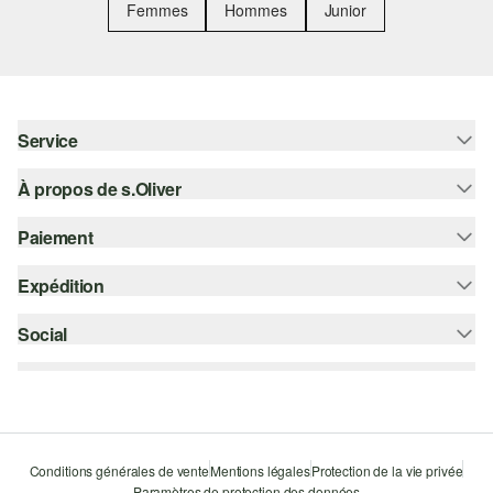
Femmes
Hommes
Junior
Service
À propos de s.Oliver
Aide - FAQ
Guide des tailles
Paiement
S'abonner à la Newsletter
Retours
s.Oliver Card
Expédition
Carte de crédit
Vêtements
s.Oliver Group
PayPal
Social
Suivi de colis
Carrière
Klarna
Colissimo
instagram
Liste d'envies
Le protocole de communication SSL
facebook
Durabilité
pinterest
Storefinder
Conditions générales de vente
Mentions légales
Protection de la vie privée
Paramètres de protection des données