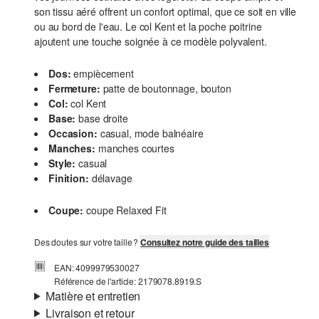
son tissu aéré offrent un confort optimal, que ce soit en ville
ou au bord de l'eau. Le col Kent et la poche poitrine
ajoutent une touche soignée à ce modèle polyvalent.
Dos:
empiècement
Fermeture:
patte de boutonnage, bouton
Col:
col Kent
Base:
base droite
Occasion:
casual, mode balnéaire
Manches:
manches courtes
Style:
casual
Finition:
délavage
Coupe:
coupe Relaxed Fit
Des doutes sur votre taille ?
Consultez notre guide des tailles
EAN: 4099979530027
Référence de l'article: 2179078.8919.S
Matière et entretien
Livraison et retour