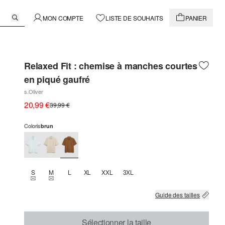
MON COMPTE
LISTE DE SOUHAITS
PANIER
Relaxed Fit : chemise à manches courtes
en piqué gaufré
s.Oliver
20,99 €
39,99 €
Coloris
brun
S
M
L
XL
XXL
3XL
THIS SIZE IS CURRENTLY OUT OF STOCK
THIS SIZE IS CURRENTLY OUT OF STOCK
Guide des tailles
Sélectionner la taille