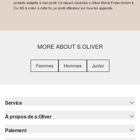
produits adaptés à mon profil. Ce faisant, j'autorise s.Oliver Bernd Freier GmbH &
Co. KG à créer, à cette fin, un profil utilisateur sur tous les appareils.
MORE ABOUT S.OLIVER
Femmes
Hommes
Junior
Service
À propos de s.Oliver
Aide - FAQ
Guide des tailles
Paiement
S'abonner à la Newsletter
Retours