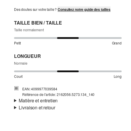
Des doutes sur votre taille ?
Consultez notre guide des tailles
TAILLE BIEN / TAILLE
Taille normalement
Petit
Grand
LONGUEUR
Normale
Court
Long
EAN: 4099977039584
Référence de l'article: 2162056.5273.134_140
Matière et entretien
Livraison et retour
Matière:
jersey en maille
Informations sur l'expédition
Propriété:
texturé
Matière:
coton mélangé
Ta commande sera expédiée par Colissimo dans un délai