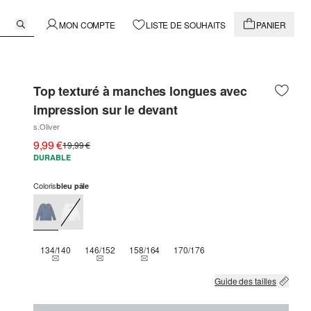
MON COMPTE
LISTE DE SOUHAITS
PANIER
Top texturé à manches longues avec
impression sur le devant
s.Oliver
9,99 €
19,99 €
DURABLE
Coloris
bleu pâle
134/140
146/152
158/164
170/176
THIS SIZE IS CURRENTLY OUT OF STOCK
THIS SIZE IS CURRENTLY OUT OF STOCK
THIS SIZE IS CURRENTLY OUT OF STOCK
Guide des tailles