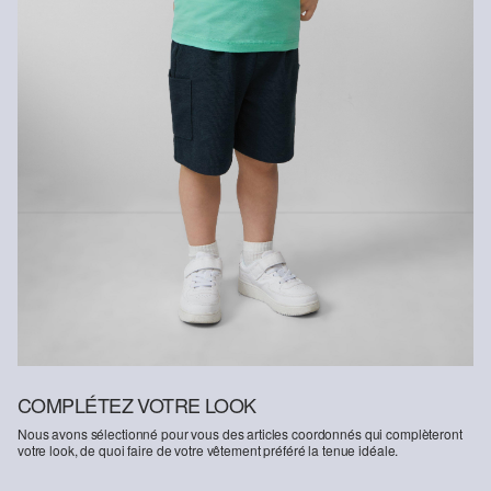
Fibre certifiée durable
Dans le domaine des fibres certifiées durables, nous nous
engageons à utiliser des fibres naturelles provenant de sources
renouvelables. Leurs matières premières sont cultivées de
manière à économiser les ressources.
Soutien à Better Cotton : En optant pour nos produits en coton,
vous soutenez notre engagement envers la mission de Better
Cotton consistant à aider des communautés à se maintenir et à
prospérer, tout en protégeant et restaurant l’environnement. Better
Cotton soutient les communautés agricoles sur les plans social,
écologique et économique en formant les agriculteurs et
agricultrices aux méthodes de culture plus durables. Ce produit est
issu d’un système de bilan massique ; il est donc possible qu’il ne
contienne pas de Better Cotton. Vous trouverez davantage
d`informations à ce sujet sur
soliver-group.com
COMPLÉTEZ VOTRE LOOK
Nous avons sélectionné pour vous des articles coordonnés qui complèteront
votre look, de quoi faire de votre vêtement préféré la tenue idéale.