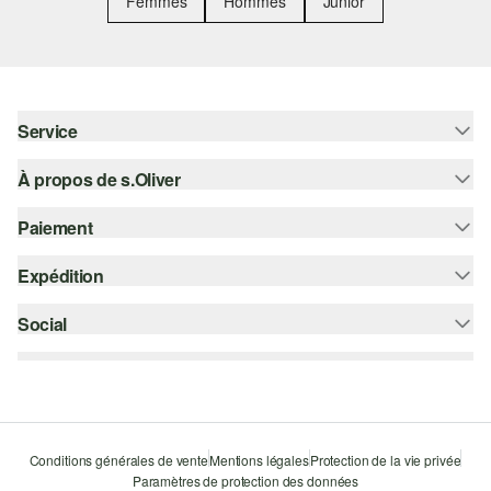
Femmes
Hommes
Junior
Service
À propos de s.Oliver
Aide - FAQ
Guide des tailles
Paiement
S'abonner à la Newsletter
Retours
s.Oliver Card
Expédition
Carte de crédit
Vêtements
s.Oliver Group
PayPal
Social
Suivi de colis
Carrière
Klarna
Colissimo
instagram
Liste d'envies
Le protocole de communication SSL
facebook
Durabilité
pinterest
Storefinder
Conditions générales de vente
Mentions légales
Protection de la vie privée
Paramètres de protection des données
youtube