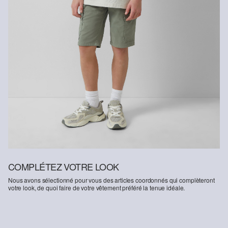
engageons à utiliser des fibres naturelles provenant de sources
renouvelables. Leurs matières premières sont cultivées de
manière à économiser les ressources.
Soutien à Better Cotton : En optant pour nos produits en coton,
vous soutenez notre engagement envers la mission de Better
Cotton consistant à aider des communautés à se maintenir et à
prospérer, tout en protégeant et restaurant l’environnement. Better
Cotton soutient les communautés agricoles sur les plans social,
écologique et économique en formant les agriculteurs et
agricultrices aux méthodes de culture plus durables. Ce produit est
issu d’un système de bilan massique ; il est donc possible qu’il ne
contienne pas de Better Cotton. Vous trouverez davantage
d`informations à ce sujet sur
soliver-group.com
COMPLÉTEZ VOTRE LOOK
Nous avons sélectionné pour vous des articles coordonnés qui complèteront
votre look, de quoi faire de votre vêtement préféré la tenue idéale.