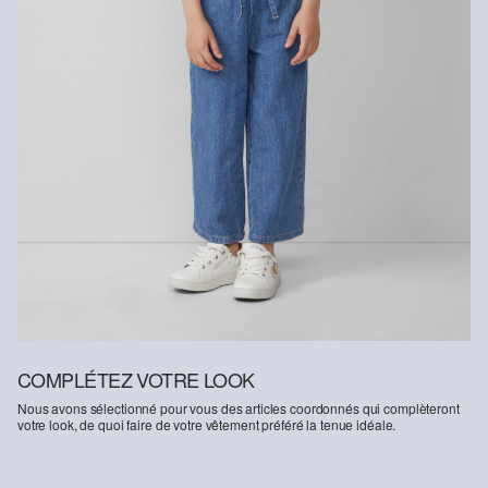
Dans le domaine des fibres certifiées durables, nous nous
engageons à utiliser des fibres naturelles provenant de sources
renouvelables. Leurs matières premières sont cultivées de
manière à économiser les ressources.
Soutien à Better Cotton : En optant pour nos produits en coton,
vous soutenez notre engagement envers la mission de Better
Cotton consistant à aider des communautés à se maintenir et à
prospérer, tout en protégeant et restaurant l’environnement. Better
Cotton soutient les communautés agricoles sur les plans social,
écologique et économique en formant les agriculteurs et
agricultrices aux méthodes de culture plus durables. Ce produit est
issu d’un système de bilan massique ; il est donc possible qu’il ne
contienne pas de Better Cotton. Vous trouverez davantage
d`informations à ce sujet sur
soliver-group.com
COMPLÉTEZ VOTRE LOOK
Nous avons sélectionné pour vous des articles coordonnés qui complèteront
votre look, de quoi faire de votre vêtement préféré la tenue idéale.