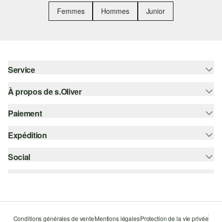
Femmes
Hommes
Junior
Service
À propos de s.Oliver
Aide - FAQ
Guide des tailles
Paiement
S'abonner à la Newsletter
Retours
s.Oliver Card
Expédition
Carte de crédit
Vêtements
s.Oliver Group
PayPal
Social
Suivi de colis
Carrière
Klarna
Colissimo
instagram
Liste d'envies
Le protocole de communication SSL
facebook
Durabilité
pinterest
Storefinder
Conditions générales de vente
Mentions légales
Protection de la vie privée