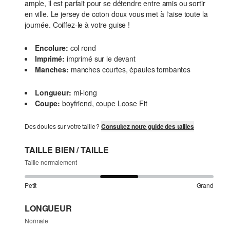
ample, il est parfait pour se détendre entre amis ou sortir
en ville. Le jersey de coton doux vous met à l'aise toute la
journée. Coiffez-le à votre guise !
Encolure:
col rond
Imprimé:
imprimé sur le devant
Manches:
manches courtes, épaules tombantes
Longueur:
mi-long
Coupe:
boyfriend, coupe Loose Fit
Des doutes sur votre taille ?
Consultez notre guide des tailles
TAILLE BIEN / TAILLE
Taille normalement
Petit
Grand
LONGUEUR
Normale