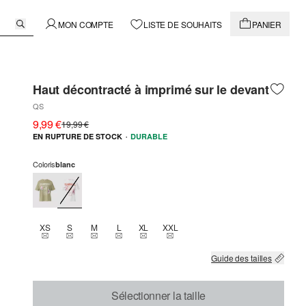
MON COMPTE
LISTE DE SOUHAITS
PANIER
Haut décontracté à imprimé sur le devant
QS
9,99 €
19,99 €
·
EN RUPTURE DE STOCK
DURABLE
Coloris
blanc
XS
S
M
L
XL
XXL
THIS SIZE IS CURRENTLY OUT OF STOCK
THIS SIZE IS CURRENTLY OUT OF STOCK
THIS SIZE IS CURRENTLY OUT OF STOCK
THIS SIZE IS CURRENTLY OUT OF STOCK
THIS SIZE IS CURRENTLY OUT OF STOCK
THIS SIZE IS CURRENTLY OUT OF 
Guide des tailles
Sélectionner la taille