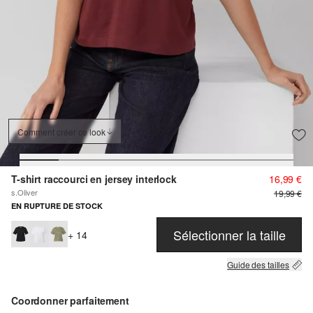
Comment créer ce look
T-shirt raccourci en jersey interlock
16,99 €
s.Oliver
19,99 €
EN RUPTURE DE STOCK
Sélectionner la taille
+ 14
Guide des tailles
Coordonner parfaitement