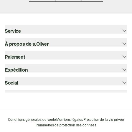
Service
À propos de s.Oliver
Aide - FAQ
Guide des tailles
Paiement
S'abonner à la Newsletter
Retours
s.Oliver Card
Expédition
Carte de crédit
Vêtements
s.Oliver Group
PayPal
Social
Suivi de colis
Carrière
Klarna
Colissimo
instagram
Liste d'envies
Le protocole de communication SSL
facebook
Durabilité
pinterest
Storefinder
Conditions générales de vente
Mentions légales
Protection de la vie privée
Paramètres de protection des données
youtube