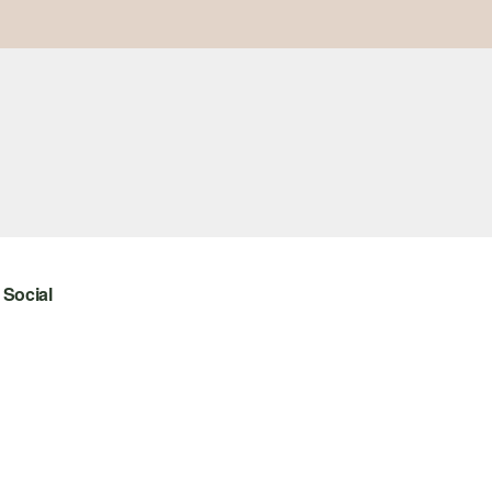
Social
instagram
facebook
pinterest
youtube