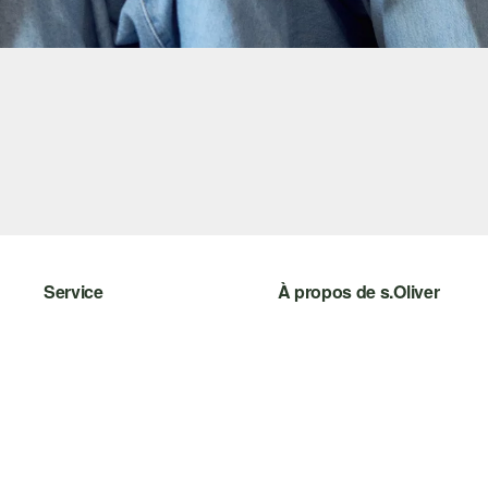
Service
À propos de s.Oliver
Aide - FAQ
S'abonner à la Newsletter
Guide des tailles
s.Oliver Card
Retours
s.Oliver Group
Vêtements
Carrière