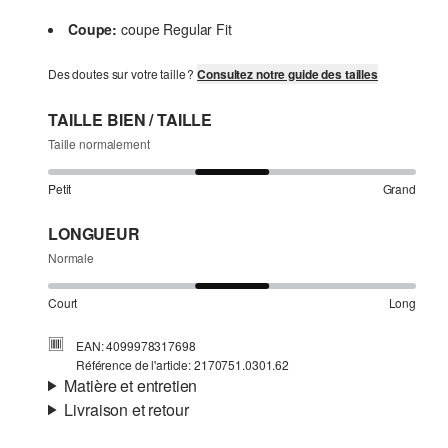
Coupe:
coupe Regular Fit
Des doutes sur votre taille ?
Consultez notre guide des tailles
TAILLE BIEN / TAILLE
Taille normalement
Petit
Grand
LONGUEUR
Normale
Court
Long
EAN: 4099978317698
Référence de l'article: 2170751.0301.62
Matière et entretien
Livraison et retour
Matière:
jersey
Informations sur l'expédition