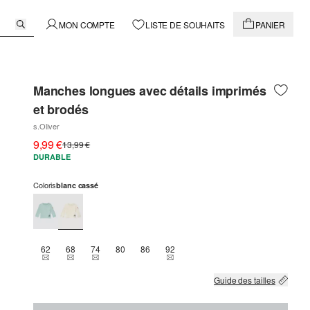
MON COMPTE
LISTE DE SOUHAITS
PANIER
Manches longues avec détails imprimés
et brodés
s.Oliver
9,99 €
13,99 €
DURABLE
Coloris
blanc cassé
62
68
74
80
86
92
THIS SIZE IS CURRENTLY OUT OF STOCK
THIS SIZE IS CURRENTLY OUT OF STOCK
THIS SIZE IS CURRENTLY OUT OF STOCK
THIS SIZE IS CURRENTLY OUT OF 
Guide des tailles