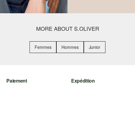
MORE ABOUT S.OLIVER
Femmes
Hommes
Junior
Paiement
Expédition
Carte de crédit
Suivi de colis
PayPal
Colissimo
Klarna
Le protocole de communication
SSL