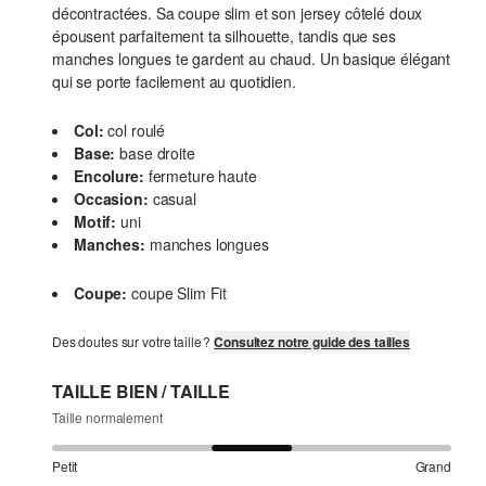
décontractées. Sa coupe slim et son jersey côtelé doux
épousent parfaitement ta silhouette, tandis que ses
manches longues te gardent au chaud. Un basique élégant
qui se porte facilement au quotidien.
Col:
col roulé
Base:
base droite
Encolure:
fermeture haute
Occasion:
casual
Motif:
uni
Manches:
manches longues
Coupe:
coupe Slim Fit
Des doutes sur votre taille ?
Consultez notre guide des tailles
TAILLE BIEN / TAILLE
Taille normalement
Petit
Grand