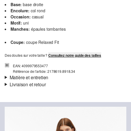
Base:
base droite
Encolure:
col rond
Occasion:
casual
Motif:
uni
Manches:
épaules tombantes
Coupe:
coupe Relaxed Fit
Des doutes sur votre taille ?
Consultez notre guide des tailles
EAN: 4099979553477
Référence de l'article: 2178619.8918.34
Matière et entretien
Livraison et retour
Matière:
jersey
Informations sur l'expédition
Propriété:
doux, fluide
Matière:
viscose mélangée
Ta commande sera expédiée par Colissimo dans un délai de 4 à 5
jours ouvrables. Pour une livraison standard, les frais d'expédition
s'élèvent à 4,95 €.