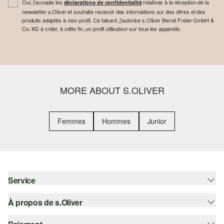
Oui, j'accepte les
relatives à la réception de la
déclarations de confidentialité
newsletter s.Oliver et souhaite recevoir des informations sur des offres et des
produits adaptés à mon profil. Ce faisant, j'autorise s.Oliver Bernd Freier GmbH &
Co. KG à créer, à cette fin, un profil utilisateur sur tous les appareils.
MORE ABOUT S.OLIVER
Femmes
Hommes
Junior
Service
À propos de s.Oliver
Aide - FAQ
Guide des tailles
S'abonner à la Newsletter