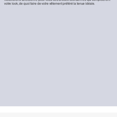
votre look, de quoi faire de votre vêtement préféré la tenue idéale.
-10%
bermuda en lin mélangé
44,99 €
49,99 €