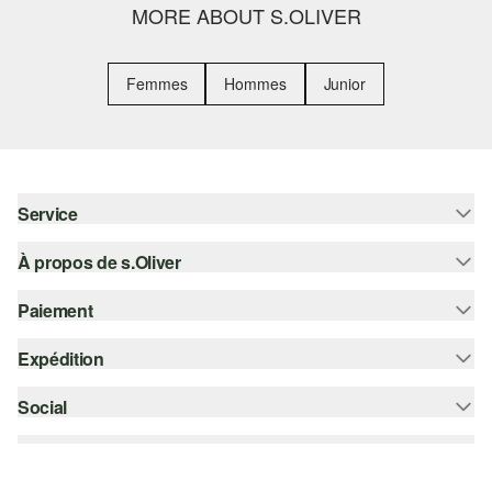
MORE ABOUT S.OLIVER
Femmes
Hommes
Junior
Service
À propos de s.Oliver
Aide - FAQ
Guide des tailles
Paiement
S'abonner à la Newsletter
Retours
s.Oliver Card
Expédition
Carte de crédit
Vêtements
s.Oliver Group
PayPal
Social
Suivi de colis
Carrière
Klarna
Colissimo
instagram
Liste d'envies
Le protocole de communication SSL