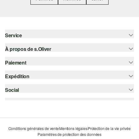
Service
À propos de s.Oliver
Aide - FAQ
Guide des tailles
Paiement
S'abonner à la Newsletter
Retours
s.Oliver Card
Expédition
Carte de crédit
Vêtements
s.Oliver Group
PayPal
Social
Suivi de colis
Carrière
Klarna
Colissimo
instagram
Liste d'envies
Le protocole de communication SSL
facebook
Durabilité
pinterest
Storefinder
Conditions générales de vente
Mentions légales
Protection de la vie privée
Paramètres de protection des données
youtube