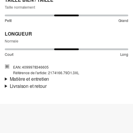
Taille normalement
Petit
Grand
LONGUEUR
Normale
Court
Long
EAN: 4099978346605
Référence de l'article: 2174166.79D1.3XL
Matière et entretien
Livraison et retour
Matière:
jersey
Informations sur l'expédition
Propriété:
léger
Ta commande sera expédiée par Colissimo dans un délai de 4 à 5
jours ouvrables. Pour une livraison standard, les frais d'expédition
s'élèvent à 4,95 €.