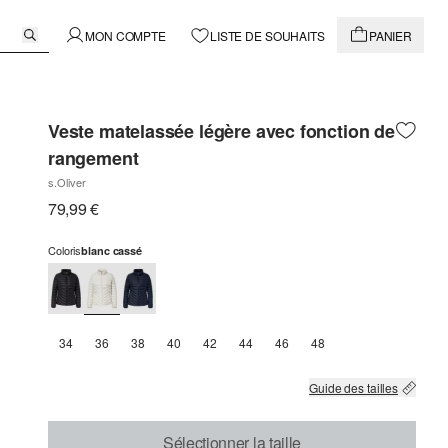
MON COMPTE
LISTE DE SOUHAITS
PANIER
Veste matelassée légère avec fonction de
rangement
s.Oliver
79,99 €
Coloris
blanc cassé
34
36
38
40
42
44
46
48
Guide des tailles
Sélectionner la taille