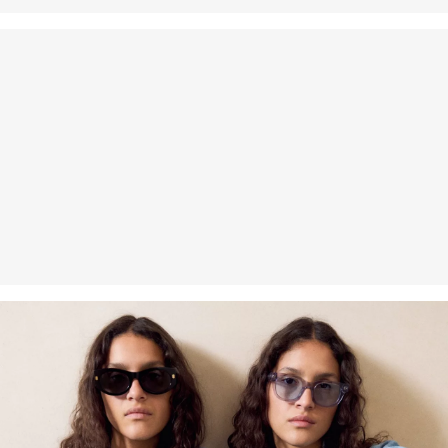
Fibre recyclée
Afin de contribuer au recyclage dans la production textile, nous
employons de plus en plus de fibres recyclées dans nos produits.
Contient du polyester recyclé : Ce produit contient du polyester
recyclé, fabriqué à partir de matières plastiques recyclées, telles
que les bouteilles en PET, ou de fibres recyclées provenant de
vêtements usagés.