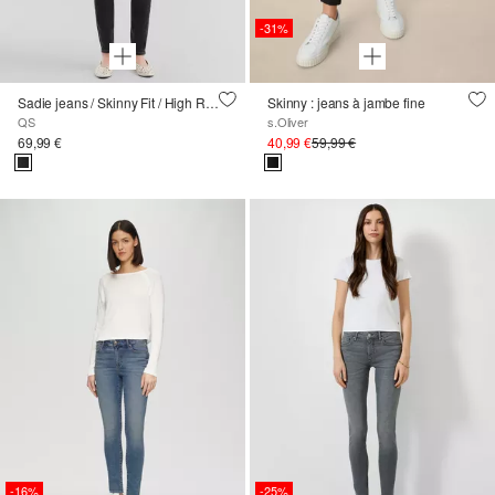
-31%
Sadie jeans / Skinny Fit / High Rise / Skinny Leg / Supersoft
Skinny : jeans à jambe fine
QS
s.Oliver
69,99 €
40,99 €
59,99 €
-16%
-25%