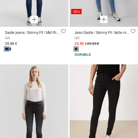
-50%
Sadie jeans / Skinny Fit / Mid Rise / Skinny Leg
Jean Sadie / Skinny Fit / taille mi-haute / Skinny Leg / Super stretch
QS
QS
39,99 €
24,99 €
49,99 €
DURABLE