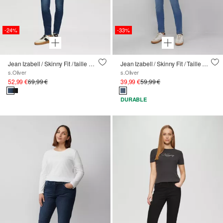
-24%
-33%
Jean Izabell / Skinny Fit / taille mi-haute / Skinny Leg
Jean Izabell / Skinny Fit / Taille mi-haute / Skinny Leg
s.Oliver
s.Oliver
52,99 €
69,99 €
39,99 €
59,99 €
DURABLE