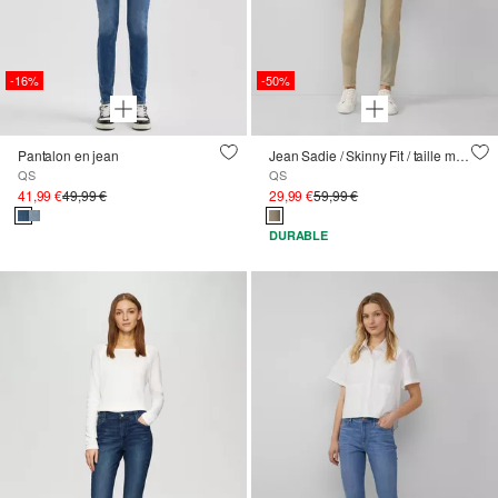
-16%
-50%
Pantalon en jean
Jean Sadie / Skinny Fit / taille mi-haute / Skinny Leg / Super stretch
QS
QS
41,99 €
49,99 €
29,99 €
59,99 €
DURABLE