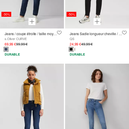
-30%
-50%
Jeans / coupe étroite / taille moyenne / jambe étroite
Jeans Sadie longueur cheville / coupe skinny / taille moyenne / jambe skinny
s.Oliver CURVE
QS
69,99 €
99,99 €
24,99 €
49,99 €
DURABLE
DURABLE