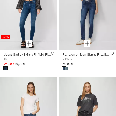
-50%
Jeans Sadie / Skinny Fit / Mid Rise / Skinny Leg
Pantalon en jean Skinny Fit taille mi-haute élastique
QS
s.Oliver
24,99 €
49,99 €
69,99 €