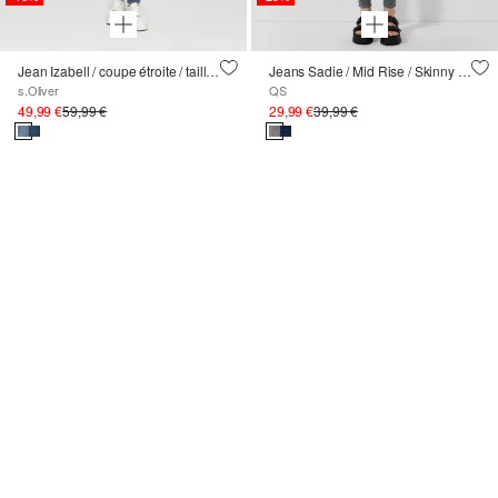
Jean Izabell / coupe étroite / taille moyenne / jambe étroite
Jeans Sadie / Mid Rise / Skinny Leg
s.Oliver
QS
49,99 €
59,99 €
29,99 €
39,99 €