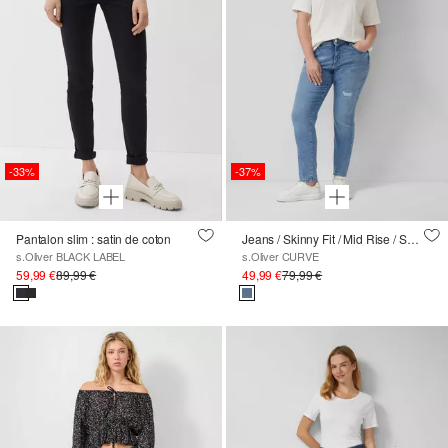
-33%
-37%
Pantalon slim : satin de coton
Jeans / Skinny Fit / Mid Rise / Skinny Leg / Effet Destroyed
s.Oliver BLACK LABEL
s.Oliver CURVE
59,99 €
89,99 €
49,99 €
79,99 €