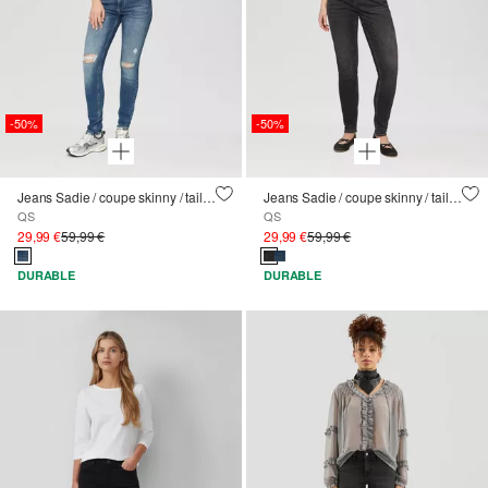
-50%
-50%
Jeans Sadie / coupe skinny / taille haute / jambe skinny / super stretch / détails en relief
Jeans Sadie / coupe skinny / taille moyenne / jambe skinny / super stretch
QS
QS
29,99 €
59,99 €
29,99 €
59,99 €
DURABLE
DURABLE