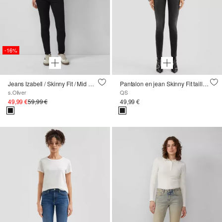
-16%
Jeans Izabell / Skinny Fit / Mid Rise / Skinny Leg
Pantalon en jean Skinny Fit taille mi-haute élastique
s.Oliver
QS
49,99 €
59,99 €
49,99 €