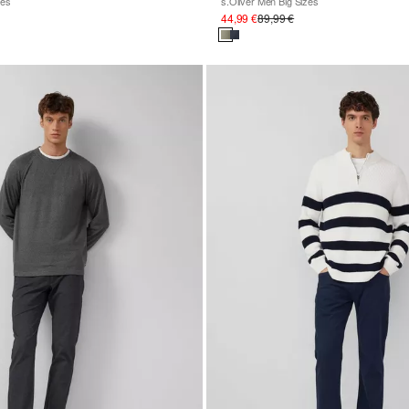
zes
s.Oliver Men Big Sizes
44,99 €
89,99 €