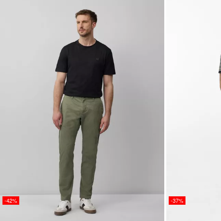
-42%
-37%