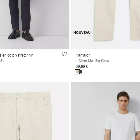
NOUVEAU
 en coton stretch fin
Pantalon
BEL
s.Oliver Men Big Sizes
69,99 €