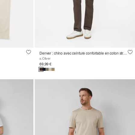
Denver : chino avec ceinture confortable en coton stretch
s.Oliver
69,99 €