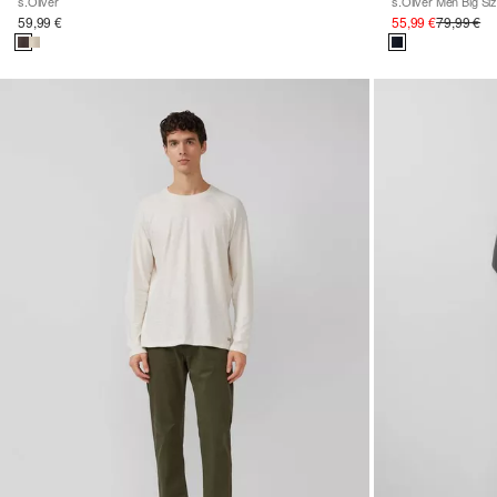
s.Oliver
s.Oliver Men Big Si
59,99 €
55,99 €
79,99 €