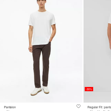
-30%
Pantalon
Regular Fit : pant