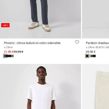
-46%
Phoenix : chinos texturé en coton extensible
Pantalon élastique
s.Oliver
s.Oliver BLACK LA
31,99 €
59,99 €
69,99 €