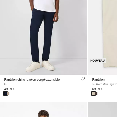
NOUVEAU
Pantalon chino lavé en sergé extensible
Pantalon
QS
s.Oliver Men Big Si
49,99 €
69,99 €