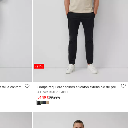
-21%
Seattle : chino de style ouvrier avec une taille confortable en coton stretch
Coupe régulière : chinos en coton extensible de première qualité
s.Oliver BLACK LABEL
54,99 €
69,99 €