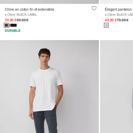
Chino en coton fin et extensible
Élégant pantalon 
s.Oliver BLACK LABEL
s.Oliver BLACK LA
39,99 €
69,99 €
49,99 €
79,99 €
DURABLE