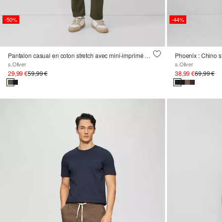
-50%
-44%
Pantalon casual en coton stretch avec mini-imprimé délavé
Phoenix : Chino st
s.Oliver
s.Oliver
29,99 €
59,99 €
38,99 €
69,99 €