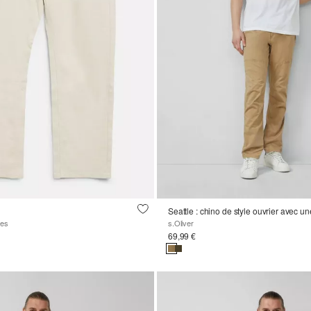
zes
s.Oliver
69,99 €