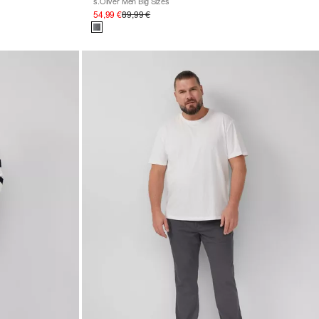
s.Oliver Men Big Sizes
54,99 €
89,99 €