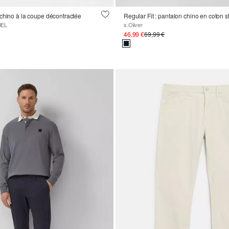
chino à la coupe décontractée
Regular Fit : pantalon chino en coton s
BEL
s.Oliver
46,99 €
69,99 €