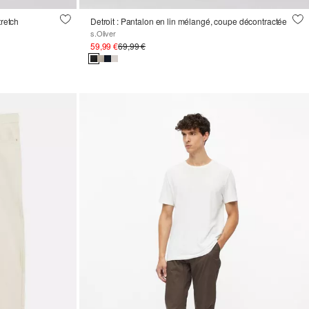
tretch
Detroit : Pantalon en lin mélangé, coupe décontractée
s.Oliver
59,99 €
69,99 €