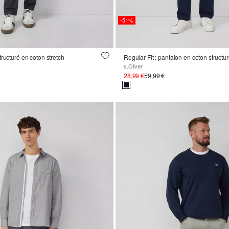
-51%
ructuré en coton stretch
Regular Fit : pantalon en coton structu
s.Oliver
28,99 €
59,99 €