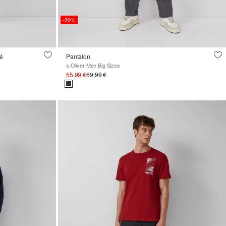
-20%
ré
Pantalon
s.Oliver Men Big Sizes
55,99 €
69,99 €