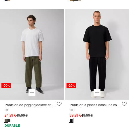
-50%
-20%
Pantalon de jogging délavé en sergé lourd
Pantalon à pinces dans une coupe décontractée
QS
QS
24,99 €
49,99 €
39,99 €
49,99 €
DURABLE