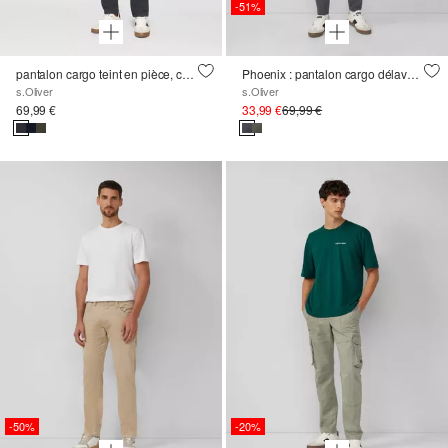
-51%
pantalon cargo teint en pièce, coupe Straight Leg
Phoenix : pantalon cargo délavé en coton mélangé
s.Oliver
s.Oliver
69,99 €
33,99 €
69,99 €
-50%
-20%