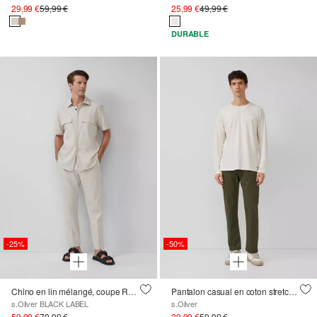
29,99 €
59,99 €
25,99 €
49,99 €
DURABLE
-25%
-50%
Chino en lin mélangé, coupe Relaxed Fit
Pantalon casual en coton stretch avec mini-imprimé délavé
s.Oliver BLACK LABEL
s.Oliver
59,99 €
79,99 €
29,99 €
59,99 €