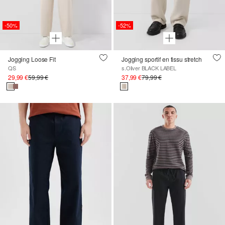
-50%
-52%
Jogging Loose Fit
Jogging sportif en tissu stretch
QS
s.Oliver BLACK LABEL
29,99 €
59,99 €
37,99 €
79,99 €