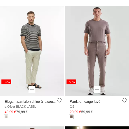
-37%
-50%
Élégant pantalon chino à la coupe décontractée
Pantalon cargo lavé
s.Oliver BLACK LABEL
QS
49,99 €
79,99 €
29,99 €
59,99 €