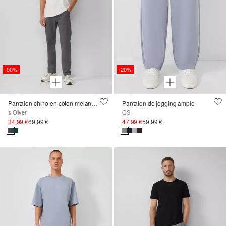
-50%
-20%
Pantalon chino en coton mélangé avec logo
Pantalon de jogging ample
s.Oliver
QS
34,99 €
69,99 €
47,99 €
59,99 €