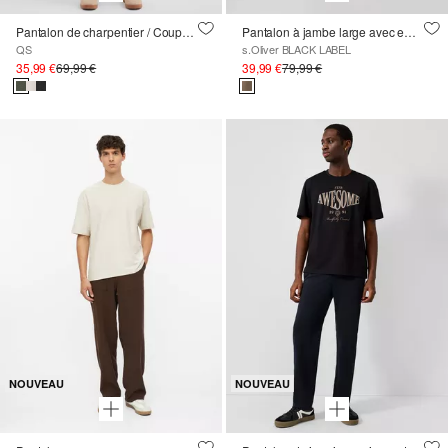
Pantalon de charpentier / Coupe ample / Taille moyenne / Jambe droite
Pantalon à jambe large avec empiècement en stretch
QS
s.Oliver BLACK LABEL
35,99 €
69,99 €
39,99 €
79,99 €
NOUVEAU
NOUVEAU