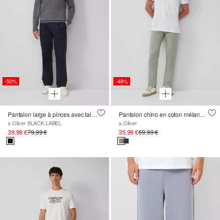
-50%
-48%
Pantalon large à pinces avec taille élastique
Pantalon chino en coton mélangé avec coutures décoratives
s.Oliver BLACK LABEL
s.Oliver
39,99 €
79,99 €
35,99 €
69,99 €