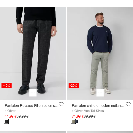
-40%
-20%
Pantalon Relaxed Fit en coton stretch doux avec délavage
Pantalon chino en coton mélangé avec détails du logo
s.Oliver
s.Oliver Men Tall Sizes
41,99 €
69,99 €
71,99 €
89,99 €