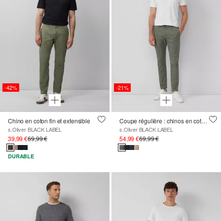
-42%
-21%
Chino en coton fin et extensible
Coupe régulière : chinos en coton extensible de première qualité
s.Oliver BLACK LABEL
s.Oliver BLACK LABEL
39,99 €
69,99 €
54,99 €
69,99 €
DURABLE