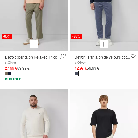
-60%
-28%
Detroit : pantalon Relaxed Fit coupe courte en lin mélangé
Détroit : Pantalon de velours côtelé à la coupe décontractée et à la taille élastique
s.Oliver
s.Oliver
27,99 €
69,99 €
42,99 €
59,99 €
DURABLE