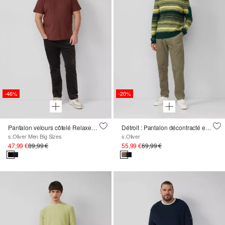
-46%
-20%
Pantalon velours côtelé Relaxed Fit taille mi-haute
Détroit : Pantalon décontracté en velours côtelé avec cordon de serrage
s.Oliver Men Big Sizes
s.Oliver
47,99 €
89,99 €
55,99 €
69,99 €