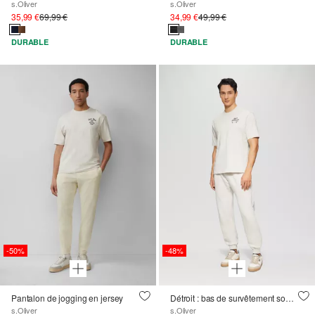
s.Oliver
s.Oliver
35,99 €
69,99 €
34,99 €
49,99 €
DURABLE
DURABLE
-50%
-48%
Pantalon de jogging en jersey
Détroit : bas de survêtement souple à la coupe décontractée
s.Oliver
s.Oliver