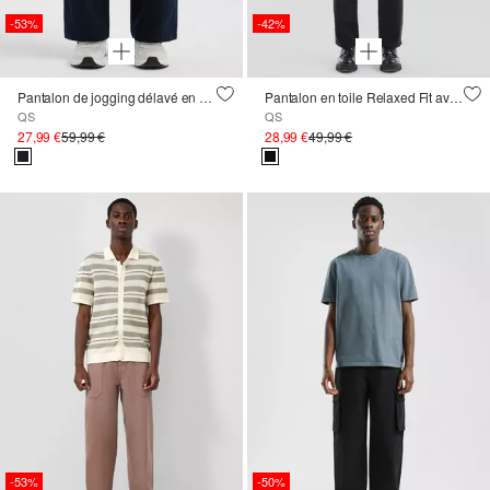
-53%
-42%
Pantalon de jogging délavé en sergé lourd
Pantalon en toile Relaxed Fit avec taille élastique à cordon
QS
QS
27,99 €
59,99 €
28,99 €
49,99 €
-53%
-50%