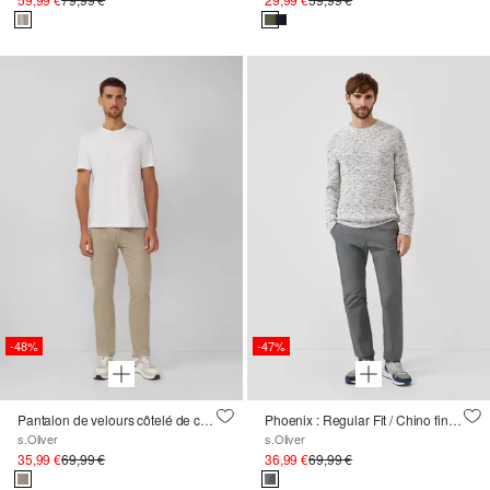
-48%
-47%
Pantalon de velours côtelé de coupe régulière en coton extensible
Phoenix : Regular Fit / Chino finement structuré
s.Oliver
s.Oliver
35,99 €
69,99 €
36,99 €
69,99 €