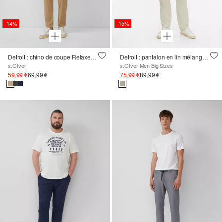
-14%
-15%
Detroit : chino de coupe Relaxed Fit en lin mélangé à ceinture élastique
Detroit : pantalon en lin mélangé à la coupe décontractée
s.Oliver
s.Oliver Men Big Sizes
59,99 €
69,99 €
75,99 €
89,99 €