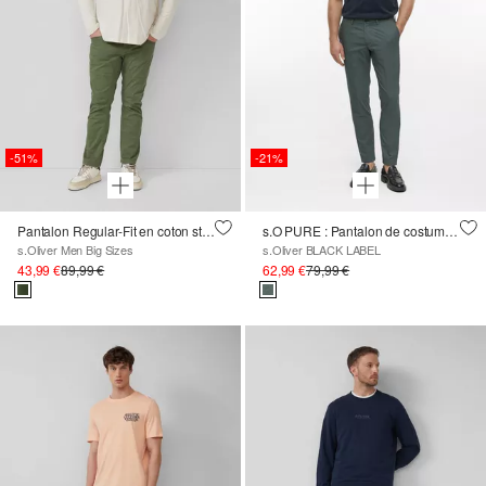
-51%
-21%
Pantalon Regular-Fit en coton stretch de style worker
s.O PURE : Pantalon de costume au tissage fin
s.Oliver Men Big Sizes
s.Oliver BLACK LABEL
43,99 €
89,99 €
62,99 €
79,99 €