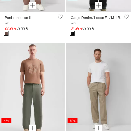
Pantalon loose fit
Cargo Denim / Loose Fit / Mid Rise / Straight Leg
QS
QS
27,99 €
59,99 €
34,99 €
69,99 €
-48%
-50%