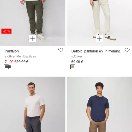
-20%
Pantalon
Detroit : pantalon en lin mélangé à la coupe décontractée
s.Oliver Men Big Sizes
s.Oliver
71,99 €
89,99 €
69,99 €