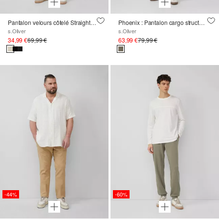
Pantalon velours côtelé Straight Leg taille mi-haute
Phoenix : Pantalon cargo structuré en coton mélangé
s.Oliver
s.Oliver
34,99 €
69,99 €
63,99 €
79,99 €
-44%
-60%