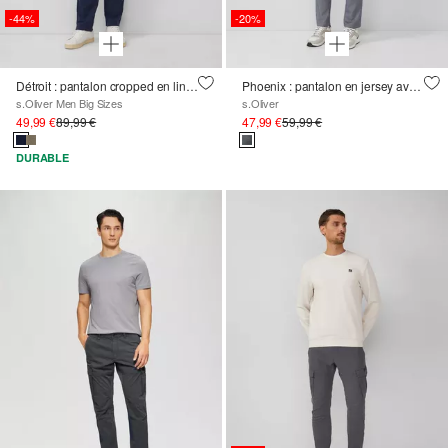
-44%
-20%
Détroit : pantalon cropped en lin mélangé à la coupe décontractée
Phoenix : pantalon en jersey avec ceinture élastique
s.Oliver Men Big Sizes
s.Oliver
49,99 €
89,99 €
47,99 €
59,99 €
DURABLE