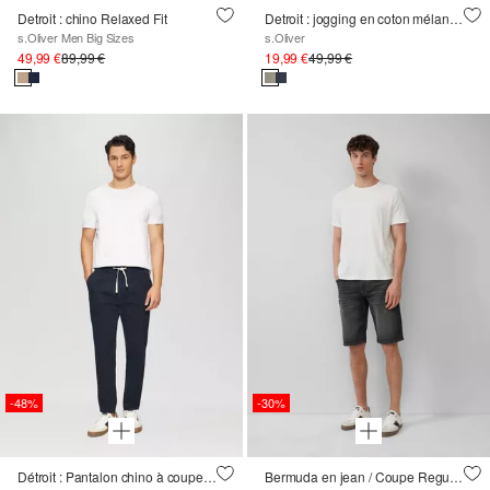
Detroit : chino Relaxed Fit
Detroit : jogging en coton mélangé avec poches zippées
s.Oliver Men Big Sizes
s.Oliver
49,99 €
89,99 €
19,99 €
49,99 €
-48%
-30%
Détroit : Pantalon chino à coupe décontractée en coton extensible
Bermuda en jean / Coupe Regular Fit / Taille mi-haute / Straight Leg