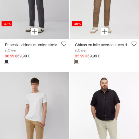
-47%
-48%
Phoenix : chinos en coton stretch à motifs avec ceinture élastique
Chinos en toile avec coutures détaillées
s.Oliver
s.Oliver
36,99 €
69,99 €
35,99 €
69,99 €