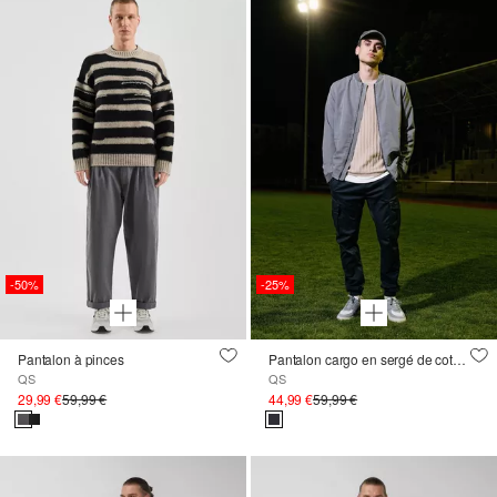
-50%
-25%
Pantalon à pinces
Pantalon cargo en sergé de coton extensible
QS
QS
29,99 €
59,99 €
44,99 €
59,99 €