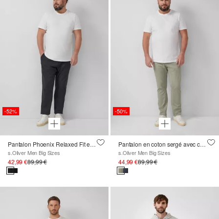
-52%
-50%
Pantalon Phoenix Relaxed Fit en coton stretch texturé
Pantalon en coton sergé avec coutures décoratives
s.Oliver Men Big Sizes
s.Oliver Men Big Sizes
42,99 €
89,99 €
44,99 €
89,99 €