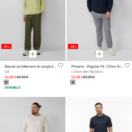
-50%
-38%
Bas de survêtement en sergé de coton lavé à la machine
Phoenix : Regular Fit / Chino finement structuré
QS
s.Oliver Men Big Sizes
24,99 €
49,99 €
54,99 €
89,99 €
DURABLE