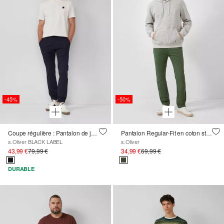
-45%
-50%
Coupe régulière : Pantalon de jogging en tissu extensible
Pantalon Regular-Fit en coton stretch de style worker
s.Oliver BLACK LABEL
s.Oliver
43,99 €
79,99 €
34,99 €
69,99 €
DURABLE