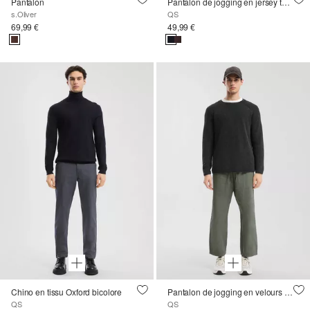
Pantalon
Pantalon de jogging en jersey texturé
s.Oliver
QS
69,99 €
49,99 €
Chino en tissu Oxford bicolore
Pantalon de jogging en velours côtelé
QS
QS