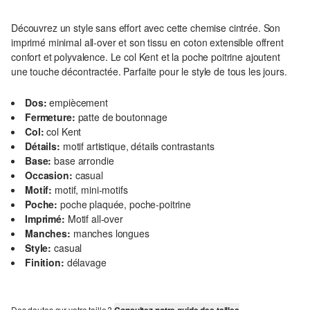
Découvrez un style sans effort avec cette chemise cintrée. Son
imprimé minimal all-over et son tissu en coton extensible offrent
confort et polyvalence. Le col Kent et la poche poitrine ajoutent
une touche décontractée. Parfaite pour le style de tous les jours.
Dos:
empiècement
Fermeture:
patte de boutonnage
Col:
col Kent
Détails:
motif artistique, détails contrastants
Base:
base arrondie
Occasion:
casual
Motif:
motif, mini-motifs
Poche:
poche plaquée, poche-poitrine
Imprimé:
Motif all-over
Manches:
manches longues
Style:
casual
Finition:
délavage
Des doutes sur votre taille ?