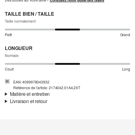
Consultez notre guide des tailles
TAILLE BIEN / TAILLE
Taille normalement
Petit
Grand
LONGUEUR
Normale
Court
Long
EAN: 4099978343932
Référence de l'article: 2174042.01A4.2XT
Matière et entretien
Livraison et retour
Matière:
popeline
Informations sur l'expédition
Propriété:
légèrement extensible, léger
Doublure:
tissu
Ta commande sera expédiée par Colissimo dans un délai de 4 à 5
Matière:
Coton
jours ouvrables. Pour une livraison standard, les frais d'expédition