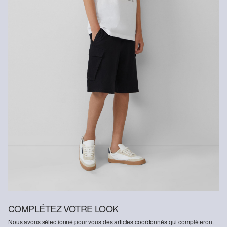
Fibre certifiée durable
Dans le domaine des fibres certifiées durables, nous nous
engageons à utiliser des fibres naturelles provenant de sources
renouvelables. Leurs matières premières sont cultivées de
manière à économiser les ressources.
Soutien à Better Cotton : En optant pour nos produits en coton,
vous soutenez notre engagement envers la mission de Better
Cotton consistant à aider des communautés à se maintenir et à
prospérer, tout en protégeant et restaurant l’environnement. Better
Cotton soutient les communautés agricoles sur les plans social,
écologique et économique en formant les agriculteurs et
agricultrices aux méthodes de culture plus durables. Ce produit est
issu d’un système de bilan massique ; il est donc possible qu’il ne
contienne pas de Better Cotton. Vous trouverez davantage
d`informations à ce sujet sur
soliver-group.com
COMPLÉTEZ VOTRE LOOK
Nous avons sélectionné pour vous des articles coordonnés qui complèteront