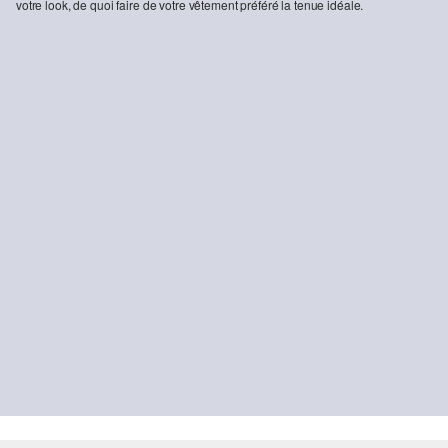
votre look, de quoi faire de votre vêtement préféré la tenue idéale.
-31%
T-shirt avec imprimé sur le devant
10,99 €
15,99 €
DURABLE