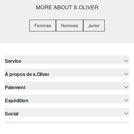
MORE ABOUT S.OLIVER
Femmes
Hommes
Junior
Service
À propos de s.Oliver
Aide - FAQ
Guide des tailles
Paiement
S'abonner à la Newsletter
Retours
s.Oliver Card
Expédition
Carte de crédit
Vêtements
s.Oliver Group
PayPal
Social
Suivi de colis
Carrière
Klarna
Colissimo
instagram
Liste d'envies
Le protocole de communication SSL