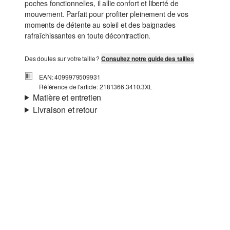
poches fonctionnelles, il allie confort et liberté de
mouvement. Parfait pour profiter pleinement de vos
moments de détente au soleil et des baignades
rafraîchissantes en toute décontraction.
Des doutes sur votre taille ?
Consultez notre guide des tailles
EAN: 4099979509931
Référence de l'article: 2181366.3410.3XL
Matière et entretien
Livraison et retour
Informations sur l'expédition
Ta commande sera expédiée par Colissimo dans un délai
de 4 à 5 jours ouvrables. Pour une livraison standard, les
frais d'expédition s'élèvent à 4,95 €.
Détergents au chlore interdits
Ne pas mettre au sèche-linge
Retour
Programme de lavage délicat à 30 °
Nettoyage à sec impossible
Tu peux nous renvoyer tes articles gratuitement dans un
Ne pas repasser