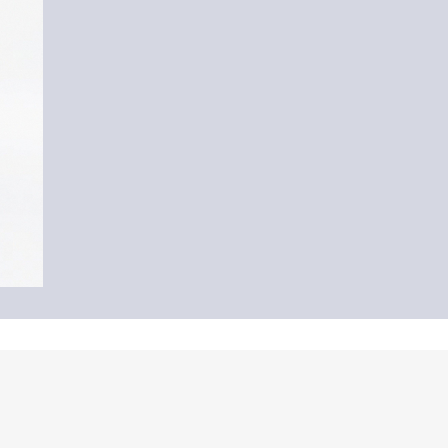
-50%
T-shirt en laine flammée avec artwork
9,99 €
19,99 €
+7