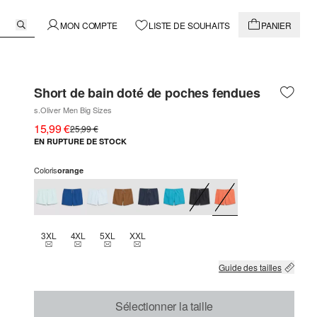
MON COMPTE
LISTE DE SOUHAITS
PANIER
Short de bain doté de poches fendues
s.Oliver Men Big Sizes
15,99 €
25,99 €
EN RUPTURE DE STOCK
Coloris
orange
3XL
4XL
5XL
XXL
THIS SIZE IS CURRENTLY OUT OF STOCK
THIS SIZE IS CURRENTLY OUT OF STOCK
THIS SIZE IS CURRENTLY OUT OF STOCK
THIS SIZE IS CURRENTLY OUT OF STOCK
Guide des tailles
Sélectionner la taille