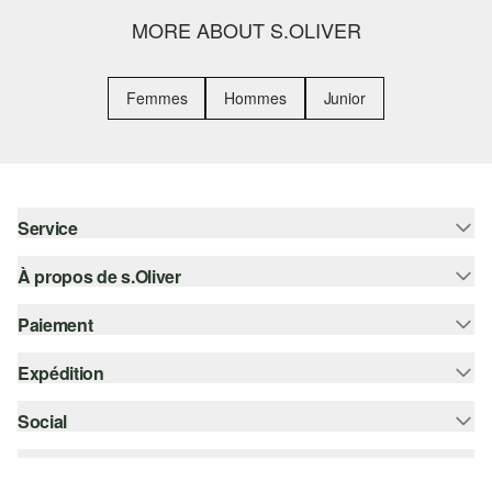
MORE ABOUT S.OLIVER
Femmes
Hommes
Junior
Service
À propos de s.Oliver
Aide - FAQ
Guide des tailles
Paiement
S'abonner à la Newsletter
Retours
s.Oliver Card
Expédition
Carte de crédit
Vêtements
s.Oliver Group
PayPal
Social
Suivi de colis
Carrière
Klarna
Colissimo
instagram
Liste d'envies
Le protocole de communication SSL