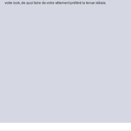
votre look, de quoi faire de votre vêtement préféré la tenue idéale.
Regular Fit : chemise à carreaux en flanelle
T-shirt en coton avec logo imprimé
49,99 €
12,99 €
DURABLE