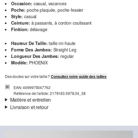
Occasion:
casual, vacances
Poche:
poche plaquée, poche-fessier
Style:
casual
Ceinture:
à passants, à cordon coulissant
Finition:
délavage
Hauteur De Taille:
taille mi-haute
Forme Des Jambes:
Straight Leg
Longueur Des Jambes:
regular
Modèle:
PHOENIX
Des doutes sur votre taille ?
Consultez notre guide des tailles
EAN: 4099979347762
Référence de l'article: 2179183.5978.34_38
Matière et entretien
Livraison et retour
Matière:
tissu
Informations sur l'expédition
Propriété:
de qualité
Doublure:
doublure en coton
Ta commande sera expédiée par Colissimo dans un délai de 4 à 5
Matière:
lin mélangé
jours ouvrables. Pour une livraison standard, les frais d'expédition