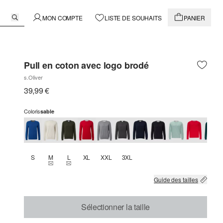
MON COMPTE
LISTE DE SOUHAITS
PANIER
Pull en coton avec logo brodé
s.Oliver
39,99 €
Coloris
sable
S
M
L
XL
XXL
3XL
THIS SIZE IS CURRENTLY OUT OF STOCK
THIS SIZE IS CURRENTLY OUT OF STOCK
Guide des tailles
Sélectionner la taille