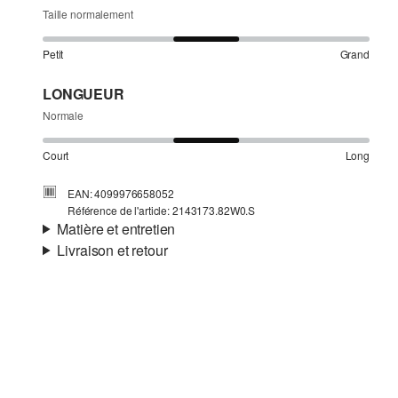
Taille normalement
Petit
Grand
LONGUEUR
Normale
Court
Long
EAN: 4099976658052
Référence de l'article: 2143173.82W0.S
Matière et entretien
Livraison et retour
Matière:
Maille
Informations sur l'expédition
Matière:
Coton
Ta commande sera expédiée par Colissimo dans un délai
de 4 à 5 jours ouvrables. Pour une livraison standard, les
frais d'expédition s'élèvent à 4,95 €.