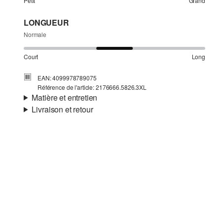
Petit
Grand
LONGUEUR
Normale
Court
Long
EAN: 4099978789075
Référence de l'article: 2176666.5826.3XL
Matière et entretien
Livraison et retour
Matière:
jersey
Informations sur l'expédition
Propriété:
texturé
Doublure:
doublure en coton
Ta commande sera expédiée par Colissimo dans un délai
Matière:
polyester mélangé
de 4 à 5 jours ouvrables. Pour une livraison standard, les
frais d'expédition s'élèvent à 4,95 €.
Retour
Tu peux nous renvoyer tes articles gratuitement dans un