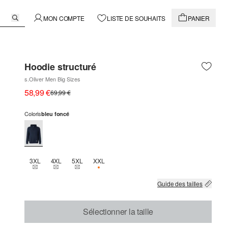
MON COMPTE
LISTE DE SOUHAITS
PANIER
Hoodie structuré
s.Oliver Men Big Sizes
58,99 €
69,99 €
Coloris
bleu foncé
3XL
4XL
5XL
XXL
THIS SIZE IS CURRENTLY OUT OF STOCK
THIS SIZE IS CURRENTLY OUT OF STOCK
THIS SIZE IS CURRENTLY OUT OF STOCK
SEULEMENT 1 EN STOCK
Guide des tailles
Sélectionner la taille