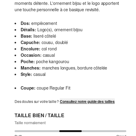
moments détente. L'ornement bijou et le logo apportent
une touche personnelle à ce basique revisité.
Dos:
empiècement
Détails:
Logo(s), ornement bijou
Base:
liseré côtelé
Capuche:
cousu, doublé
Encolure:
col rond
Occasion:
casual
Poche:
poche kangourou
Manches:
manches longues, bordure côtelée
Style:
casual
Coupe:
coupe Regular Fit
Des doutes sur votre taille ?
Consultez notre guide des tailles
TAILLE BIEN / TAILLE
Taille normalement