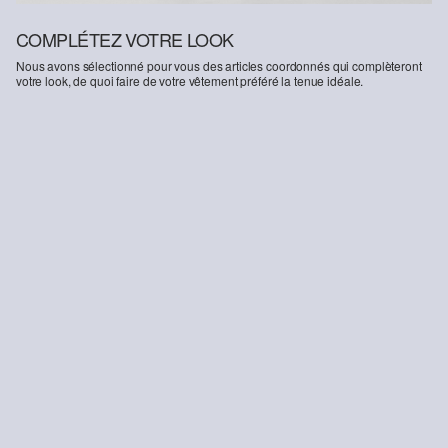
COMPLÉTEZ VOTRE LOOK
Nous avons sélectionné pour vous des articles coordonnés qui complèteront
votre look, de quoi faire de votre vêtement préféré la tenue idéale.
-20%
Veste en peluche Teddy avec capuche
Jean Kathy / coupe régulière / taille moyenne / jambe étroite
31,99 €
39,99 €
29,99 €