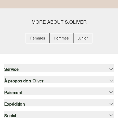
MORE ABOUT S.OLIVER
Femmes
Hommes
Junior
Service
À propos de s.Oliver
Aide - FAQ
Guide des tailles
Paiement
S'abonner à la Newsletter
Retours
s.Oliver Card
Expédition
Carte de crédit
Vêtements
s.Oliver Group
PayPal
Social
Suivi de colis