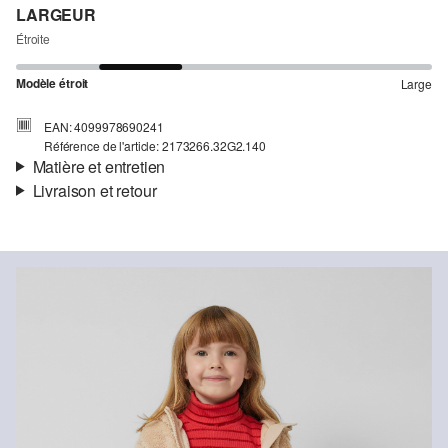
LARGEUR
Étroite
Modèle étroit
Large
EAN: 4099978690241
Référence de l'article: 2173266.32G2.140
Matière et entretien
Livraison et retour
Matière:
matière côtelée, rayures en maille
Informations sur l'expédition
Propriété:
doux, gratté
Matière:
coton mélangé
Ta commande sera expédiée par Colissimo dans un délai de 4 à 5
jours ouvrables. Pour une livraison standard, les frais d'expédition
s'élèvent à 4,95 €.
Retour
Tu peux nous renvoyer tes articles gratuitement dans un délai de
14 jours. Nous prenons en charge les frais de retour. Si tu
Détergents au chlore interdits