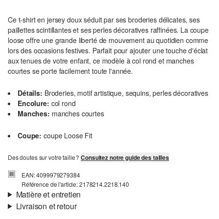
Ce t-shirt en jersey doux séduit par ses broderies délicates, ses
paillettes scintillantes et ses perles décoratives raffinées. La coupe
loose offre une grande liberté de mouvement au quotidien comme
lors des occasions festives. Parfait pour ajouter une touche d'éclat
aux tenues de votre enfant, ce modèle à col rond et manches
courtes se porte facilement toute l'année.
Détails:
Broderies, motif artistique, sequins, perles décoratives
Encolure:
col rond
Manches:
manches courtes
Coupe:
coupe Loose Fit
Des doutes sur votre taille ?
Consultez notre guide des tailles
EAN: 4099979279384
Référence de l'article: 2178214.2218.140
Matière et entretien
Livraison et retour
Matière:
jersey
Informations sur l'expédition