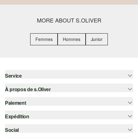
MORE ABOUT S.OLIVER
Femmes
Hommes
Junior
Service
À propos de s.Oliver
Aide - FAQ
Guide des tailles
Paiement
S'abonner à la Newsletter
Retours
s.Oliver Card
Expédition
Carte de crédit
Vêtements
s.Oliver Group
PayPal
Social
Suivi de colis
Carrière
Klarna