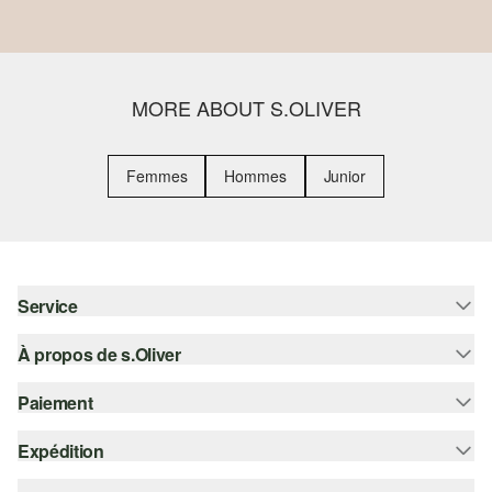
MORE ABOUT S.OLIVER
Femmes
Hommes
Junior
Service
À propos de s.Oliver
Aide - FAQ
Guide des tailles
Paiement
S'abonner à la Newsletter
Retours
s.Oliver Card
Expédition
Carte de crédit
Vêtements
s.Oliver Group
PayPal