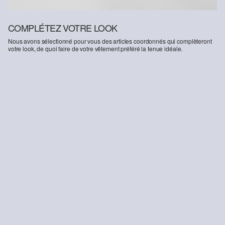
COMPLÉTEZ VOTRE LOOK
Nous avons sélectionné pour vous des articles coordonnés qui complèteront
votre look, de quoi faire de votre vêtement préféré la tenue idéale.
-45%
Baggy / coupe décontractée / taille moyenne / jambes larges
24,99 €
45,99 €