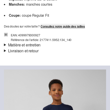
Manches:
manches courtes
Coupe:
coupe Regular Fit
Des doutes sur votre taille ?
Consultez notre guide des tailles
EAN: 4099979300927
Référence de l'article: 2177411.5952.134_140
Matière et entretien
Livraison et retour
Matière:
jersey
Informations sur l'expédition
Propriété:
doux
Matière:
Coton
Ta commande sera expédiée par Colissimo dans un délai de 4 à 5
jours ouvrables. Pour une livraison standard, les frais d'expédition
s'élèvent à 4,95 €.
Retour
Tu peux nous renvoyer tes articles gratuitement dans un délai de
Détergents au chlore interdits
14 jours. Nous prenons en charge les frais de retour. Si tu