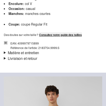
Encolure:
col V
Occasion:
casual
Manches:
manches courtes
Coupe:
coupe Regular Fit
Des doutes sur votre taille ?
Consultez notre guide des tailles
EAN: 4099979715899
Référence de l'article: 2183754.9999.S
Matière et entretien
Livraison et retour
Matière:
jersey, fil flammé
Informations sur l'expédition
Propriété:
fin, léger
Matière:
Coton
Ta commande sera expédiée par Colissimo dans un délai de 4 à 5
jours ouvrables. Pour une livraison standard, les frais d'expédition
s'élèvent à 4,95 €.
Retour