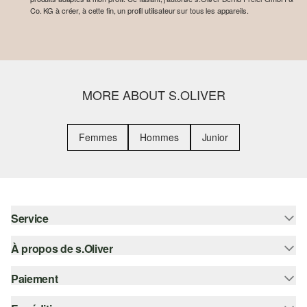
Co. KG à créer, à cette fin, un profil utilisateur sur tous les appareils.
MORE ABOUT S.OLIVER
Femmes
Hommes
Junior
Service
À propos de s.Oliver
Aide - FAQ
Guide des tailles
Paiement
S'abonner à la Newsletter
Retours
s.Oliver Card